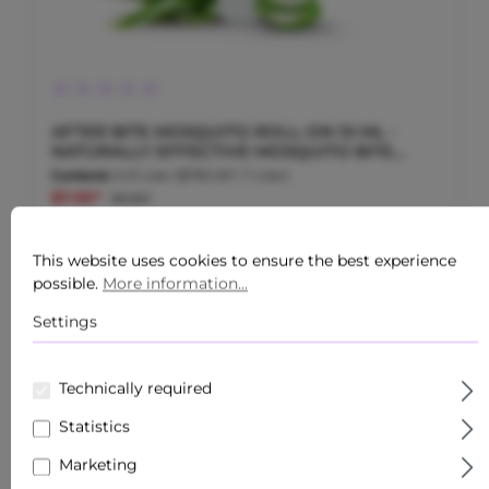
Average rating of 0 out of 5 stars
AFTER BITE MOSQUITO ROLL-ON 10 ML -
NATURALLY EFFECTIVE MOSQUITO BITE
CARE
Content:
0.01 Liter
($790.00* / 1 Liter)
$7.90*
$9.90*
This website uses cookies to ensure the best experience
possible.
More information...
45.12
%
Settings
Technically required
Statistics
Marketing