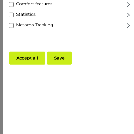
Comfort features
Statistics
Matomo Tracking
Accept all
Save
Average rating of 0 out of 5 stars
ANTI BITE MOSQUITO ROLL-ON 10 ML -
NATURALLY AGAINST MOSQUITO BITES & CO.
Content:
0.01 Liter
($489.00* / 1 Liter)
$4.89*
$8.91*
35.63
%