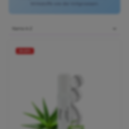
Wirkstoffe wie die Vollgroessen.
20.22
%