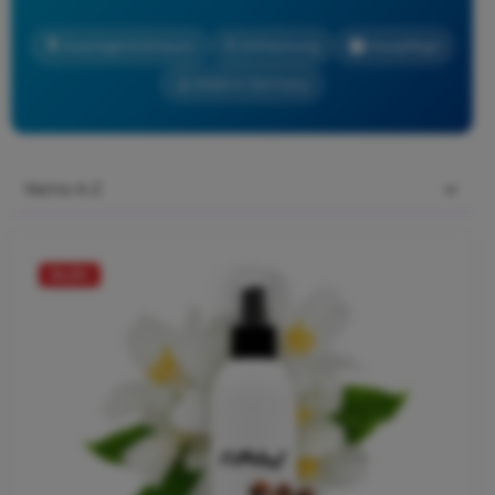
Duschgel & Schaum
Erfrischung
Hautpflege
Made in Germany
34.3
%