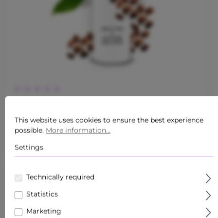
Average rating of 0 out of 5 stars
WHITE TEA & CAFFEINE HAIR SHAMPOO 250 ML
This website uses cookies to ensure the best experience
Content:
0.25 Liter
($35.60* / 1 Liter)
possible.
More information...
$8.90*
$13.55*
Settings
Technically required
Statistics
Marketing