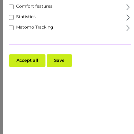
Comfort features
Statistics
Matomo Tracking
Accept all
Save
Average rating of 0 out of 5 stars
BEYOND ACTIVE HERBAL CLEANSING FOAM 200
ML
Content:
0.2 Liter
($195.10* / 1 Liter)
$39.02*
(PREVIOUSLY $32.92*)