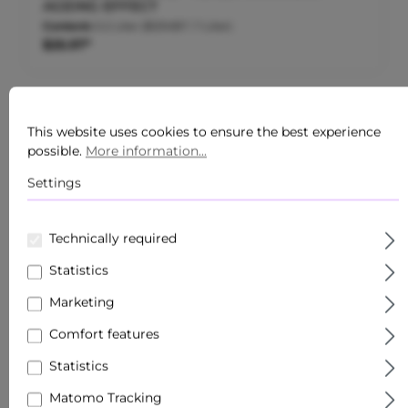
AGEING EFFECT
Content:
0.2 Liter
($129.85* / 1 Liter)
$25.97*
20.22
%
This website uses cookies to ensure the best experience
possible.
More information...
Settings
Technically required
Statistics
Marketing
Comfort features
Statistics
Matomo Tracking