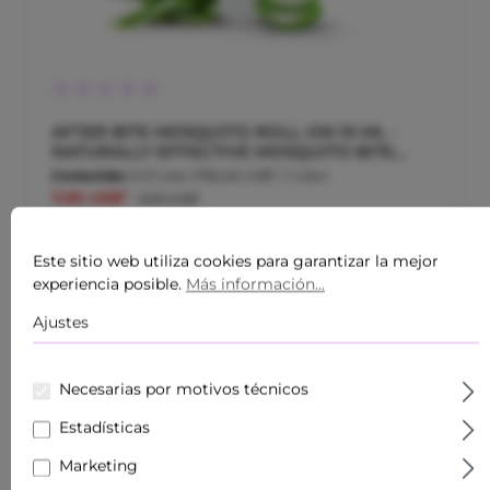
Calificación promedio de 0 de 5 estrellas
AFTER BITE MOSQUITO ROLL-ON 10 ML -
NATURALLY EFFECTIVE MOSQUITO BITE
CARE
Contenido:
0.01 Liter
(790,00 US$* / 1 Liter)
7,90 US$*
9,90 US$*
Este sitio web utiliza cookies para garantizar la mejor
experiencia posible.
Más información...
Ajustes
Necesarias por motivos técnicos
Estadísticas
Marketing