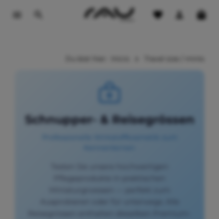
contenido principal
Du bist hier:
Inicio
Travel size / minis
Schnupper- & Reisegrössen
Professionelle Wirkstoffkosmetik zum
Kennenlernen
Testen Sie unsere hochwertigen
Pflegeprodukte in praktischen
Miniaturgroessen — perfekt zum
Ausprobieren oder für unterwegs. Alle
Reisegrössen enthalten dieselben Premium-