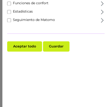
Funciones de confort
Estadísticas
Seguimiento de Matomo
Aceptar todo
Guardar
Calificación promedio de 0 de 5 estrellas
AMPOLLAS DE HIGO CHUMBO 10X2 ML 3
VECES ÁCIDOS HIALURÓNICOS
Contenido:
0.02 Liter
(997,00 US$* / 1 Liter)
19,94 US$*
(ANTERIORMENTE 19,94 US$*)
45.12
%