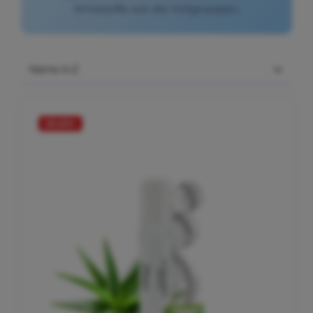
Wirkstoffe wie die Vollgroessen.
20.22
%