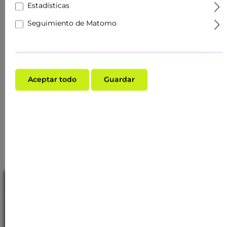
Estadísticas
Seguimiento de Matomo
Use the RAU medical
history form
Aceptar todo
Guardar
Do you have a new customer and want to take
stock of their skin? With our free anamnesis
sheet, you can easily and effectively record the
current condition of the skin before and during
your treatment.
Línea de asistencia
Customer Service