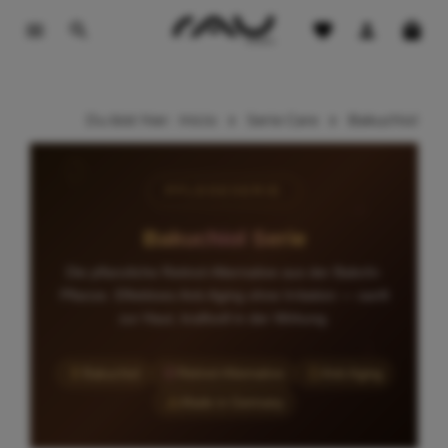
contenido principal
Du bist hier:
Inicio
Serie Care
Bakuchiol
PFLEGESERIE
Bakuchiol Serie
Die pflanzliche Retinol-Alternative aus der Babchi-
Pflanze. Effektives Anti-Aging ohne Irritation — sanft
zur Haut, kraftvoll in der Wirkung.
Bakuchiol
Retinol-Alternative
Anti-Aging
Made in Germany