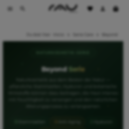
contenido principal
Du bist hier:
Inicio
Serie Care
Beyond
NATURKOSMETIK-SERIE
Beyond
Serie
Naturkosmetik aus dem Besten der Natur —
pflanzliche Stammzellen, Hyaluron und botanische
Wirkstoffe können dazu beitragen, die Haut intensiv
mit Feuchtigkeit zu versorgen und den natürlichen
Alterungsprozess zu verlangsamen.
Stammzellen
Anti-Aging
Hyaluron