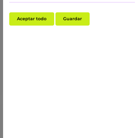
Aceptar todo
Guardar
Calificación promedio de 5 de 5 estrellas
BEYOND CREMA HIDRATANTE 24H 50 ML
COSMÉTICA NATURAL CREMA
Contenido:
0.05 Liter
(780,40 US$* / 1 Liter)
39,02 US$*
(ANTERIORMENTE 39,02 US$*)